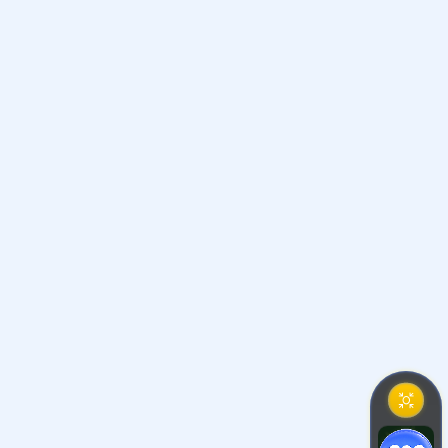
联系我们
新闻资讯
九游官网首页直播为用户提供便捷访问入口与实时内容服
务，整合多元赛事资源与互动体验功能，打造稳定流畅的