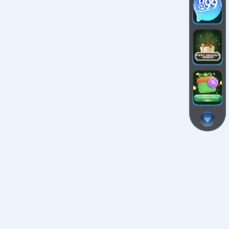
了解世界杯下注网页版入口的最佳
选择
作者 :
admin
栏目 :
新闻资讯
时间 :
2026-08-07T03:01:35+08:00
了解世界杯下注网页版入口的最佳选择 深度指引与
实用建议 每逢世界杯，除了精彩的对决和跌宕起伏
的赛程，围绕比赛的预测与下注也会变成球迷茶余饭
后的热门话题。面对琳琅满目的世界杯下注网页版入
口，不少人