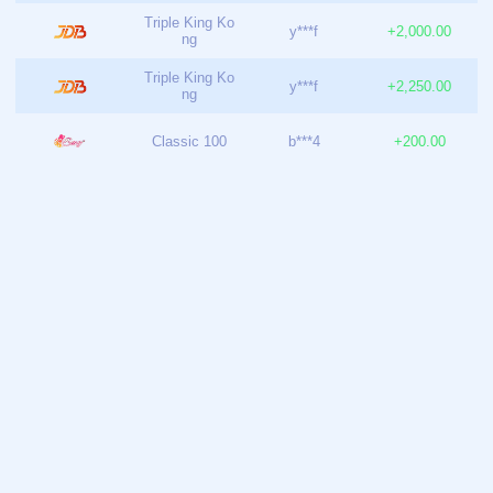
CRIS THOMAS
Web Designer