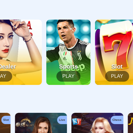
地址:
福建省漳州市芗城区