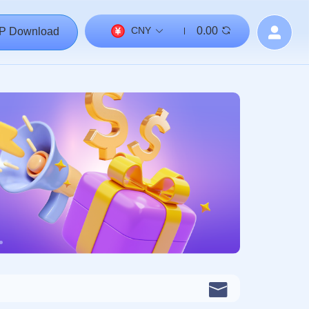
团队介绍
新闻资讯
联系我们
立即咨询