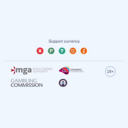
服务优势
团队介绍
新闻资讯
联系我们
热门新闻
皇马复赛后5连胜 从落后巴萨2分到
反超2分领跑
2026-08-07