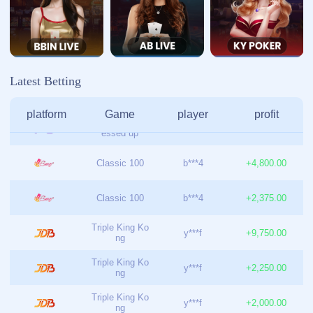
足球世界瞬息万变，一名核心球员的伤情往往牵动着
无数球迷与媒体的神经。近期，有关本泽马伤势的消
息一度让外界揣测不断，直到检查结果最终确认——
本泽马检查后确认身体无大碍 一周内即可恢复——悬
着的心才真正放下。这不仅是对球迷的安慰，更是对
球队战术体系和更衣室稳定的一针“强心剂”。在这条
简短消息背后，其实隐藏着现代竞技体育对身体管
理、伤病评估与心理调适的复杂体系，也折射出一名
顶级前锋如何在高压赛季中与伤病共处。
从惊魂一刻到“虚惊一场” 伤情评估的重要性