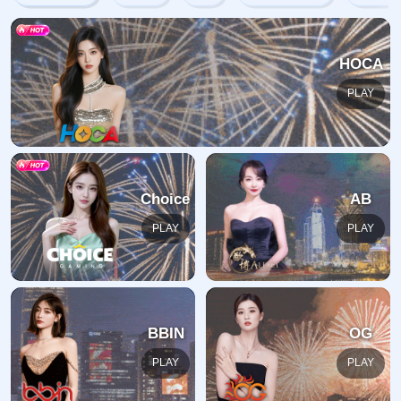
网站首页
新闻资讯
地址:
福建省漳州市芗城区石亭镇
本泽马检查后确认身体无大碍 一周
内即可恢复
作者:
admin
栏目:
新闻资讯
时间:
2026-04-10T03:01:11+08:00