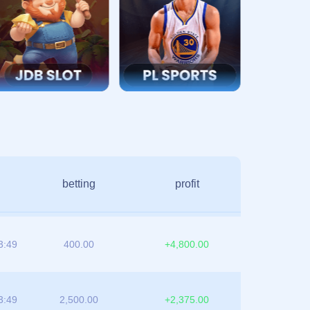
栏目导航
关于我们
服务优势
团队介绍
新闻资讯
联系我们