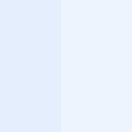
普通胜平负，但结果是在“虚拟比分
提是主队至少赢两球才视为胜；若主
平负玩法中，正确选项变为“平”。
家友好，但在赔率与风险上比普通1
往往在普通胜平负中主胜赔率过低，
报更为匹配。不过需要注意，和亚洲盘
态，仅按让球后的结果判定胜平负，