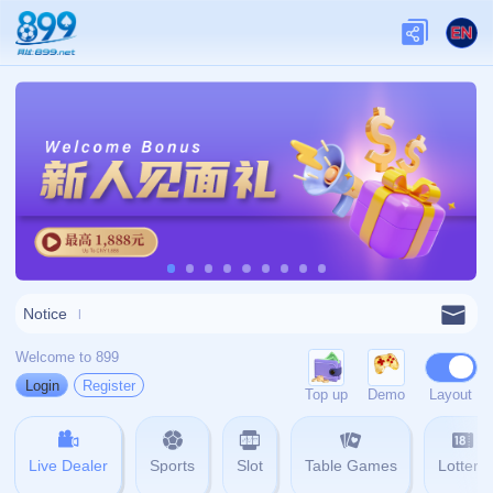
关于我们
关于九游娱乐
查看更多