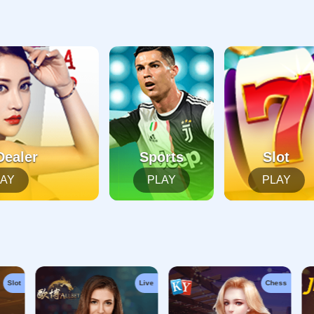
地址:
福建省漳州市芗城区