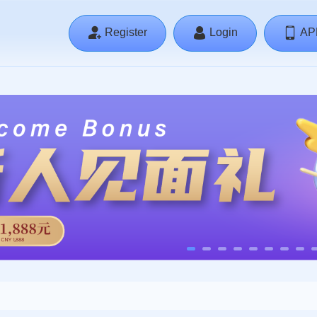
网站首页
关于我们
服务优势