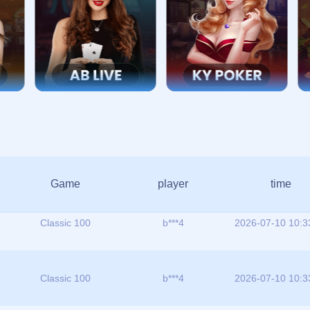
哎呀！找不到页面
我们深感抱歉，您请求的页面缺失