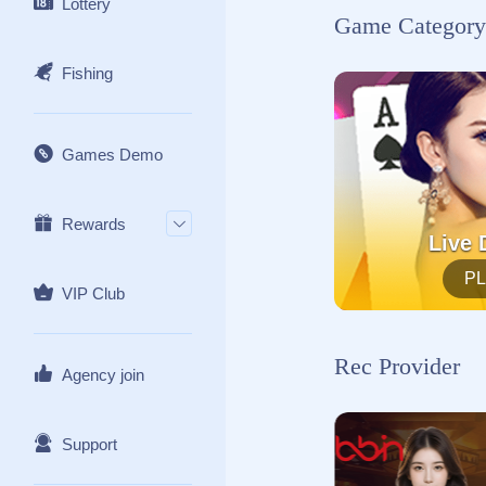
网站首页
404