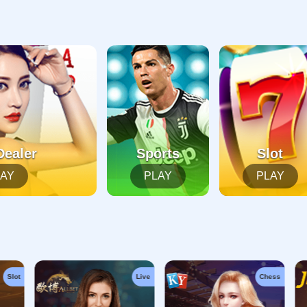
地址:
福建省漳州市芗城区