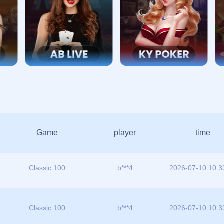
哎呀！找不到页面
我们深感抱歉，您请求的页面缺失