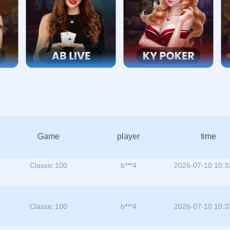
哎呀！找不到页面
我们深感抱歉，您请求的页面缺失