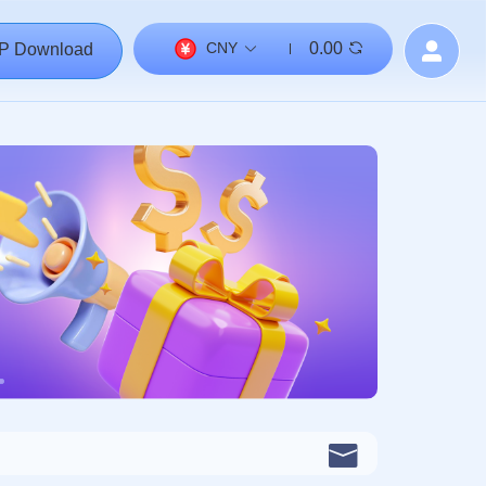
团队介绍
新闻资讯
联系我们
立即咨询