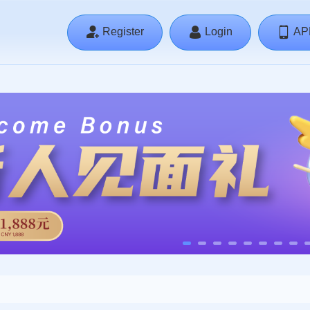
网站首页
关于我们
服务优势