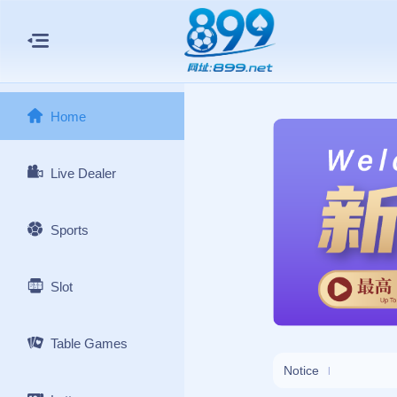
关于我们
关于九游娱乐
查看更多