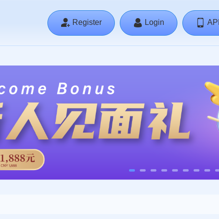
网站首页
关于我们
服务优势